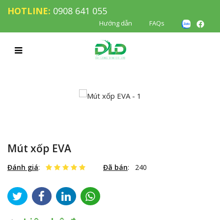
HOTLINE:
0908 641 055
Hướng dẫn
FAQs
Mút xốp EVA
Đánh giá
:
Đã bán
:
240